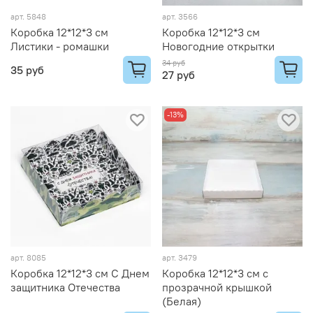
арт.
5848
арт.
3566
Коробка 12*12*3 см
Коробка 12*12*3 см
Листики - ромашки
Новогодние открытки
34 руб
35 руб
27 руб
-13%
арт.
8085
арт.
3479
Коробка 12*12*3 см С Днем
Коробка 12*12*3 см с
защитника Отечества
прозрачной крышкой
(Белая)