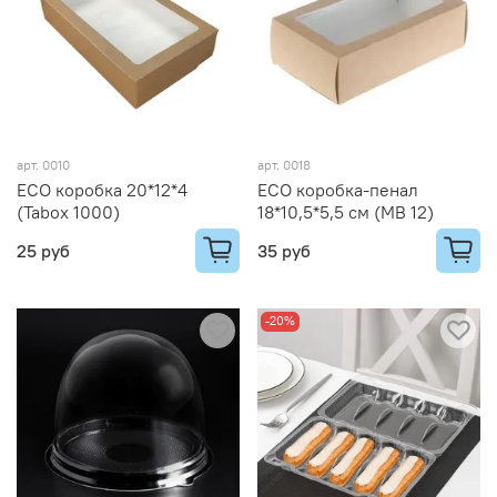
арт.
0010
арт.
0018
ECO коробка 20*12*4
ECO коробка-пенал
(Tabox 1000)
18*10,5*5,5 см (MB 12)
25 руб
35 руб
-20%